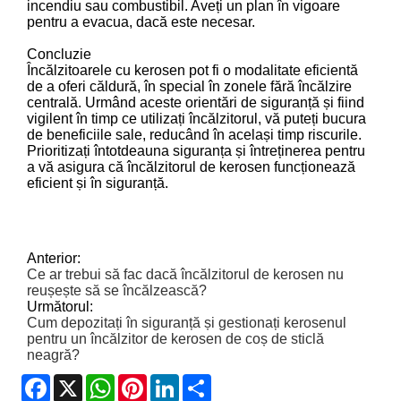
incendiu sau combustibil. Aveți un plan în vigoare
pentru a evacua, dacă este necesar.
Concluzie
Încălzitoarele cu kerosen pot fi o modalitate eficientă
de a oferi căldură, în special în zonele fără încălzire
centrală. Urmând aceste orientări de siguranță și fiind
vigilent în timp ce utilizați încălzitorul, vă puteți bucura
de beneficiile sale, reducând în același timp riscurile.
Prioritizați întotdeauna siguranța și întreținerea pentru
a vă asigura că încălzitorul de kerosen funcționează
eficient și în siguranță.
Anterior:
Ce ar trebui să fac dacă încălzitorul de kerosen nu
reușește să se încălzească?
Următorul:
Cum depozitați în siguranță și gestionați kerosenul
pentru un încălzitor de kerosen de coș de sticlă
neagră?
Facebook
X
WhatsApp
Pinterest
LinkedIn
Share