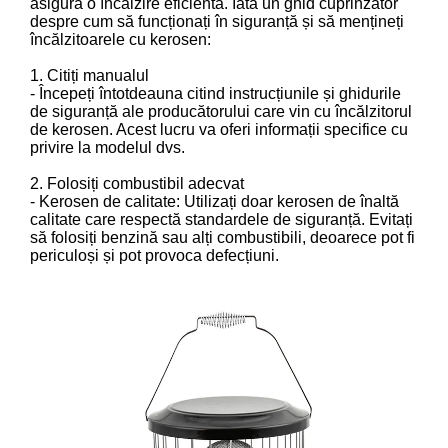
asigura o încălzire eficientă. Iată un ghid cuprinzător
despre cum să funcționați în siguranță și să mențineți
încălzitoarele cu kerosen:
1. Citiți manualul
- Începeți întotdeauna citind instrucțiunile și ghidurile
de siguranță ale producătorului care vin cu încălzitorul
de kerosen. Acest lucru va oferi informații specifice cu
privire la modelul dvs.
2. Folosiți combustibil adecvat
- Kerosen de calitate: Utilizați doar kerosen de înaltă
calitate care respectă standardele de siguranță. Evitați
să folosiți benzină sau alți combustibili, deoarece pot fi
periculoși și pot provoca defecțiuni.