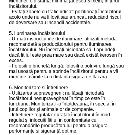
Mențineți o distanță minimă (adesea 3 metri) în jurul
încălzitorului.
- Evitați zonele cu trafic ridicat: poziționați încălzitorul
acolo unde nu va fi lovit sau aruncat, reducând riscul
de deversare sau incendii accidentale.
5. Iluminarea încălzitorului
- Urmați instrucțiunile de iluminare: utilizați metoda
recomandată a producătorului pentru iluminarea
încălzitorului. Nu încercați niciodată să -l aprindeți
dacă fitilul este prea mare sau dacă există kerosen în
exces.
- Folosiți o brichetă lungă: folosiți o potrivire lungă sau
mai ușoară pentru a aprinde încălzitorul pentru a vă
menține mâinile la o distanță sigură de flacără.
6. Monitorizare și întreținere
- Utilizarea supravegherii: nu lăsați niciodată
încălzitorul nesupravegheat în timp ce este în
funcțiune. Monitorizați -o întotdeauna, în special în
jurul copiilor și animalelor de companie.
- Întreținere regulată: curățați încălzitorul în mod
regulat și înlocuiți fitilul în conformitate cu
recomandările producătorului pentru a asigura
performanțe și siguranță optime.