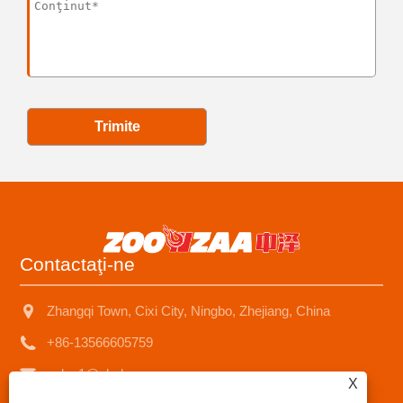
Trimite
Contactaţi-ne
Zhangqi Town, Cixi City, Ningbo, Zhejiang, China
+86-13566605759
sales1@nbzhongze.com
X