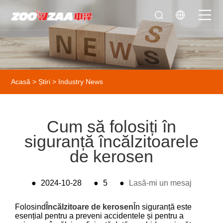
Acasă
>
Știri
>
Industry News
Cum să folosiți în
siguranță încălzitoarele
de kerosen
●
2024-10-28
●
5
●
Lasă-mi un mesaj
Folosind
Încălzitoare de kerosen
În siguranță este
esențial pentru a preveni accidentele și pentru a