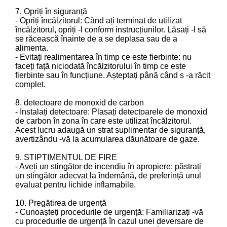
7. Opriți în siguranță
- Opriți încălzitorul: Când ați terminat de utilizat
încălzitorul, opriți -l conform instrucțiunilor. Lăsați -l să
se răcească înainte de a se deplasa sau de a
alimenta.
- Evitați realimentarea în timp ce este fierbinte: nu
faceți față niciodată încălzitorului în timp ce este
fierbinte sau în funcțiune. Așteptați până când s -a răcit
complet.
8. detectoare de monoxid de carbon
- Instalați detectoare: Plasați detectoarele de monoxid
de carbon în zona în care este utilizat încălzitorul.
Acest lucru adaugă un strat suplimentar de siguranță,
avertizându -vă la acumularea dăunătoare de gaze.
9. STIPTIMENTUL DE FIRE
- Aveți un stingător de incendiu în apropiere: păstrați
un stingător adecvat la îndemână, de preferință unul
evaluat pentru lichide inflamabile.
10. Pregătirea de urgență
- Cunoașteți procedurile de urgență: Familiarizați -vă
cu procedurile de urgență în cazul unei deversare de