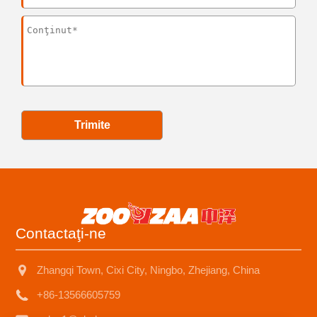
Trimite
Contactaţi-ne
Zhangqi Town, Cixi City, Ningbo, Zhejiang, China
+86-13566605759