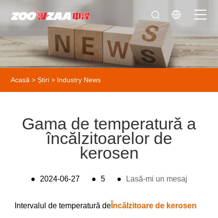
Acasă
>
Știri
>
Industry News
Gama de temperatură a
încălzitoarelor de
kerosen
●
2024-06-27
●
5
●
Lasă-mi un mesaj
Intervalul de temperatură de
Încălzitoare de kerosen